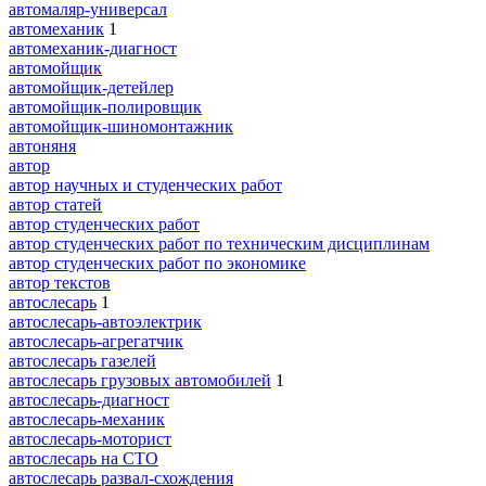
автомаляр-универсал
автомеханик
1
автомеханик-диагност
автомойщик
автомойщик-детейлер
автомойщик-полировщик
автомойщик-шиномонтажник
автоняня
автор
автор научных и студенческих работ
автор статей
автор студенческих работ
автор студенческих работ по техническим дисциплинам
автор студенческих работ по экономике
автор текстов
автослесарь
1
автослесарь-автоэлектрик
автослесарь-агрегатчик
автослесарь газелей
автослесарь грузовых автомобилей
1
автослесарь-диагност
автослесарь-механик
автослесарь-моторист
автослесарь на СТО
автослесарь развал-схождения