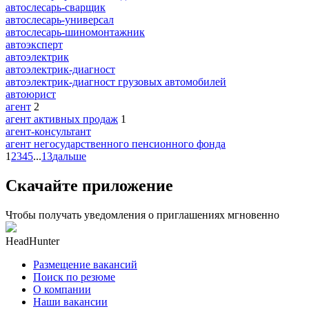
автослесарь-сварщик
автослесарь-универсал
автослесарь-шиномонтажник
автоэксперт
автоэлектрик
автоэлектрик-диагност
автоэлектрик-диагност грузовых автомобилей
автоюрист
агент
2
агент активных продаж
1
агент-консультант
агент негосударственного пенсионного фонда
1
2
3
4
5
...
13
дальше
Скачайте приложение
Чтобы получать уведомления о приглашениях мгновенно
HeadHunter
Размещение вакансий
Поиск по резюме
О компании
Наши вакансии