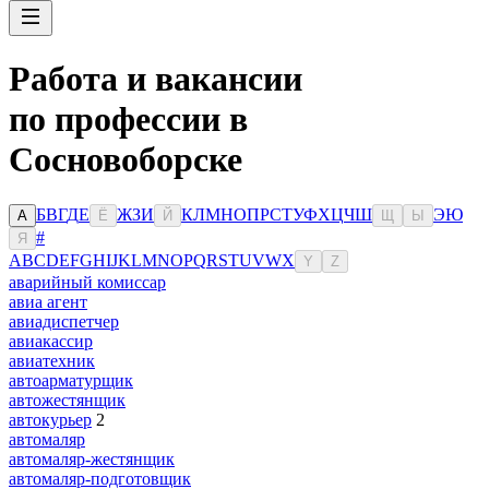
Работа и вакансии
по профессии в
Сосновоборске
Б
В
Г
Д
Е
Ж
З
И
К
Л
М
Н
О
П
Р
С
Т
У
Ф
Х
Ц
Ч
Ш
Э
Ю
А
Ё
Й
Щ
Ы
#
Я
A
B
C
D
E
F
G
H
I
J
K
L
M
N
O
P
Q
R
S
T
U
V
W
X
Y
Z
аварийный комиссар
авиа агент
авиадиспетчер
авиакассир
авиатехник
автоарматурщик
автожестянщик
автокурьер
2
автомаляр
автомаляр-жестянщик
автомаляр-подготовщик