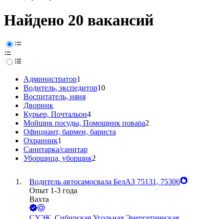
Найдено 20 вакансий
Администратор
1
Водитель, экспедитор
10
Воспитатель, няня
Дворник
Курьер, Почтальон
4
Мойщик посуды, Помощник повара
2
Официант, бармен, бариста
Охранник
1
Санитарка/санитар
Уборщица, уборщик
2
Водитель автосамосвала БелАЗ 75131, 75306
Опыт 1-3 года
Вахта
СУЭК, Сибирская Угольная Энергетическая