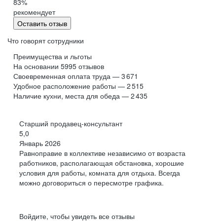
83
%
Нижний Новгород
рекомендует
Оставить отзыв
Орел
Что говорят сотрудники
Оренбург
Преимущества и льготы
На основании
5995
отзывов
Пенза
Своевременная оплата труда — 3 671
Удобное расположение работы — 2 515
Пермь
Наличие кухни, места для обеда — 2 435
Петрозаводск
Старший продавец-консультант
5,0
Псков
Январь 2026
Равноправие в коллективе независимо от возраста
Пятигорск
работников, располагающая обстановка, хорошие
условия для работы, комната для отдыха. Всегда
Ростов-на-Дону
можно договориться о пересмотре графика.
Рязань
Войдите, чтобы увидеть все отзывы
Самара