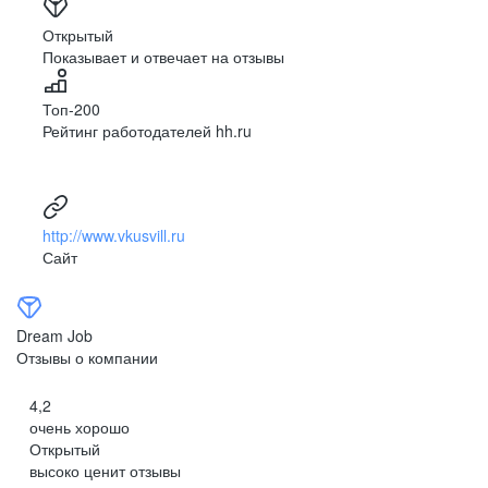
Екатеринбург
Открытый
Показывает и отвечает на отзывы
Иваново
Топ-200
Ижевск
Рейтинг работодателей hh.ru
Казань
Калуга
http://www.vkusvill.ru
Кострома
Сайт
Краснодар
Dream Job
Курск
Отзывы о компании
Липецк
4,2
очень хорошо
Мурманск
Открытый
высоко ценит отзывы