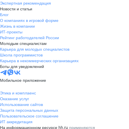
Экспертная рекомендация
Новости и статьи
Чебоксары
Блог
О компаниях в игровой форме
Челябинск
Жизнь в компании
ИТ-проекты
Ярославль
Рейтинг работодателей России
Молодым специалистам
Реутов
Карьера для молодых специалистов
Школа программистов
Карьера в некоммерческих организациях
Королев
Боты для уведомлений
Котельники
Мобильное приложение
Томилино
Этика и комплаенс
Оказание услуг
Химки
Использование сайтов
Защита персональных данных
Железнодорожный
Пользовательское соглашение
ИТ аккредитация
Мытищи
На информационном ресурсе hh.ru
применяются