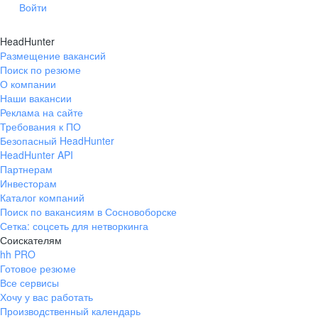
Войти
Саранск
HeadHunter
Размещение вакансий
Саратов
Поиск по резюме
О компании
Смоленск
Наши вакансии
Реклама на сайте
Сочи
Требования к ПО
Безопасный HeadHunter
HeadHunter API
Ставрополь
Партнерам
Инвесторам
Тамбов
Каталог компаний
Поиск по вакансиям в Сосновоборске
Тверь
Сетка: соцсеть для нетворкинга
Соискателям
Тула
hh PRO
Готовое резюме
Ульяновск
Все сервисы
Хочу у вас работать
Производственный календарь
Уфа