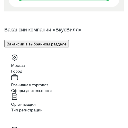
Москва
Санкт-Петербург
Вакансии компании «ВкусВилл»
Архангельск
Вакансии в выбранном разделе
Белгород
Брянск
Москва
Великий Новгород
Город
Владимир
Розничная торговля
Сферы деятельности
Волгоград
Организация
Вологда
Тип регистрации
Воронеж