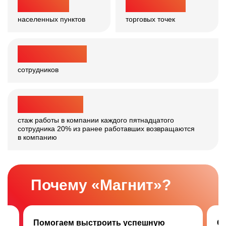
>
4 200
30 000
+
населенных
пунктов
торговых точек
>
361 000
сотрудников
>
10
ЛЕТ
стаж работы в компании каждого пятнадцатого
сотрудника
20% из ранее работавших возвращаются
в компанию
Почему «Магнит»?
Помогаем выстроить успешную
Ск