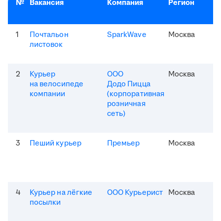
№
Вакансия
Компания
Регион
1
Почтальон
SparkWave
Москва
листовок
2
Курьер
ООО
Москва
на велосипеде
Додо Пицца
компании
(корпоративная
розничная
сеть)
3
Пеший курьер
Премьер
Москва
4
Курьер на лёгкие
ООО Курьерист
Москва
посылки