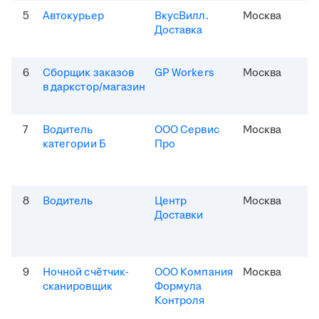
5
Автокурьер
ВкусВилл.
Москва
Доставка
6
Сборщик заказов
GP Workers
Москва
в даркстор/магазин
7
Водитель
ООО Сервис
Москва
категории Б
Про
8
Водитель
Центр
Москва
Доставки
9
Ночной счётчик-
ООО Компания
Москва
сканировщик
Формула
Контроля