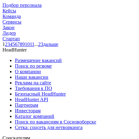
Подбор персонала
Кейсы
Команда
Сервисы
Закон
Лидер
Стартап
1
2
3
4
5
6
7
8
9
10
11
...
23
дальше
HeadHunter
Размещение вакансий
Поиск по резюме
О компании
Наши вакансии
Реклама на сайте
Требования к ПО
Безопасный HeadHunter
HeadHunter API
Партнерам
Инвесторам
Каталог компаний
Поиск по вакансиям в Сосновоборске
Сетка: соцсеть для нетворкинга
Соискателям