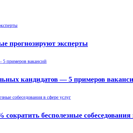
орые прогнозируют эксперты
льных кандидатов — 5 примеров ваканс
% сократить бесполезные собеседования 