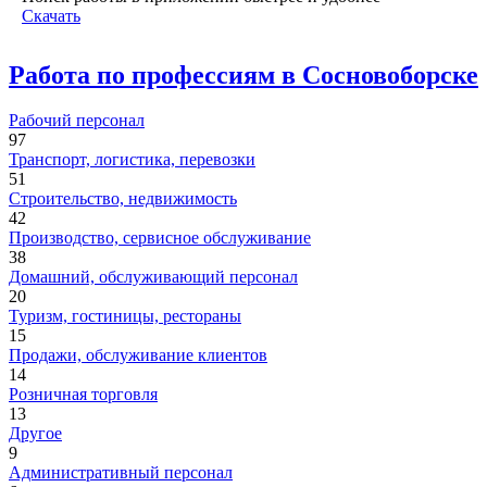
Скачать
Работа по профессиям в Сосновоборске
Рабочий персонал
97
Транспорт, логистика, перевозки
51
Строительство, недвижимость
42
Производство, сервисное обслуживание
38
Домашний, обслуживающий персонал
20
Туризм, гостиницы, рестораны
15
Продажи, обслуживание клиентов
14
Розничная торговля
13
Другое
9
Административный персонал